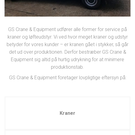
GS Crane & Equipment udfører alle former for service på
kraner og løfteudstyr. Vi ved hvor meget kraner og udstyr
betyder for vores kunder – er kranen gået i stykker, så går
det ud over produktionen. Derfor bestræber GS Crane &
Equipment sig altid på hurtig udrykning for at minimere
produktionstab.
GS Crane & Equipment foretager lovpligtige eftersyn på:
Kraner