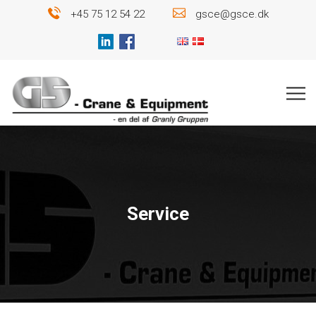
+45 75 12 54 22
gsce@gsce.dk
Service